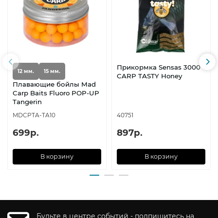
Прикормка Sensas 3000
12 мм.
15 мм.
CARP TASTY Honey
Плавающие бойлы Mad
Carp Baits Fluoro POP-UP
Tangerin
MDCPTA-TA10
40751
699р.
897р.
В корзину
В корзину
Будьте в центре событий - подпишитесь на